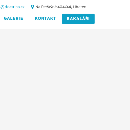
o@doctrina.cz
Na Perštýně 404/44, Liberec
GALERIE
KONTAKT
BAKALÁŘI