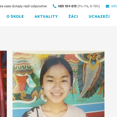
Na vaše dotazy rádi odpovíme
485 104 615
(Po-Pá, 8-16h)
inf
O ŠKOLE
AKTUALITY
ŽÁCI
UCHAZEČI