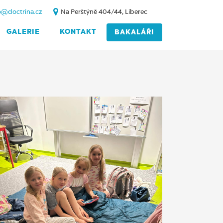
o@doctrina.cz
Na Perštýně 404/44, Liberec
GALERIE
KONTAKT
BAKALÁŘI