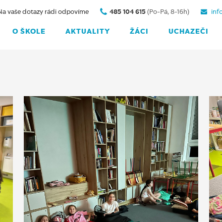
Na vaše dotazy rádi odpovíme
485 104 615
(Po-Pá, 8-16h)
inf
O ŠKOLE
AKTUALITY
ŽÁCI
UCHAZEČI