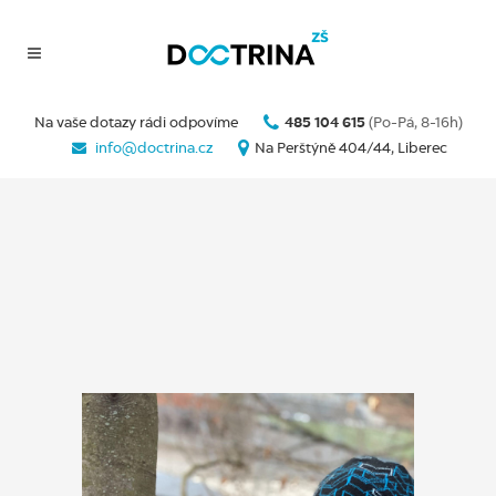
Na vaše dotazy rádi odpovíme
485 104 615
(Po-Pá, 8-16h)
info@doctrina.cz
Na Perštýně 404/44, Liberec