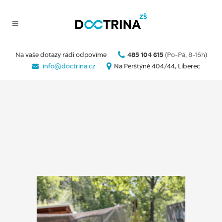
Na vaše dotazy rádi odpovíme
485 104 615
(Po-Pá, 8-16h)
info@doctrina.cz
Na Perštýně 404/44, Liberec