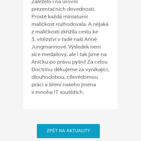
Záleželo i na úrovni
prezentačních dovedností.
Prostě každá miniaturní
maličkost rozhodovala. A nějaká
z maličkostí zkřížila cestu ke
3. vítězství v řadě naší Anně
Jungmannové. Výsledek není
sice medailový, ale i tak jsme na
Aničku po právu pyšní! Za celou
Doctrinu děkujeme za vynikající,
dlouhodobou, cílevědomou
práci a šíření našeho jména
v mnoha IT soutěžích.
ZPĚT NA AKTUALITY