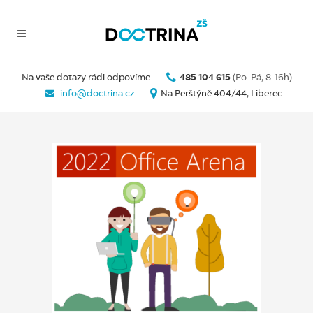
Na vaše dotazy rádi odpovíme
485 104 615
(Po-Pá, 8-16h)
info@doctrina.cz
Na Perštýně 404/44, Liberec