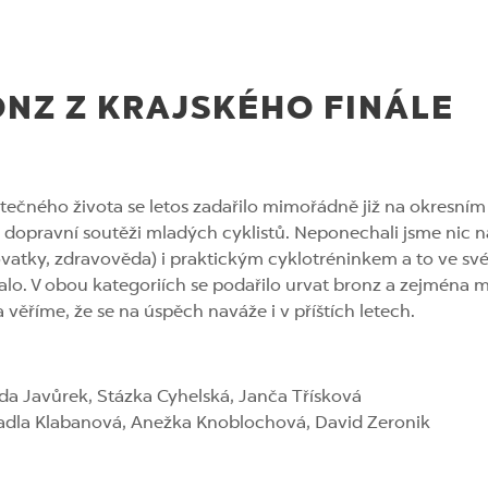
NZ Z KRAJSKÉHO FINÁLE
tečného života se letos zadařilo mimořádně již na okresním
 dopravní soutěži mladých cyklistů. Neponechali jsme nic n
ižovatky, zdravověda) i praktickým cyklotréninkem a to ve s
alo. V obou kategoriích se podařilo urvat bronz a zejména 
věříme, že se na úspěch naváže i v příštích letech.
nda Javůrek, Stázka Cyhelská, Janča Třísková
 Madla Klabanová, Anežka Knoblochová, David Zeronik