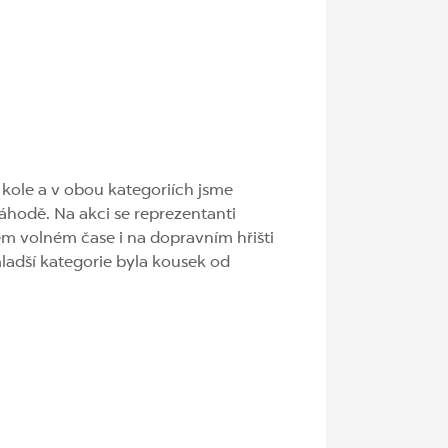
 kole a v obou kategoriích jsme
áhodě. Na akci se reprezentanti
vém volném čase i na dopravním hřišti
mladší kategorie byla kousek od