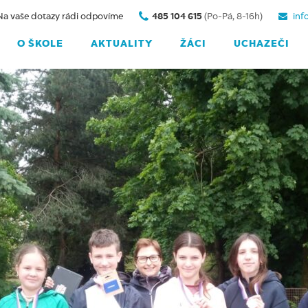
Na vaše dotazy rádi odpovíme
485 104 615
(Po-Pá, 8-16h)
inf
O ŠKOLE
AKTUALITY
ŽÁCI
UCHAZEČI