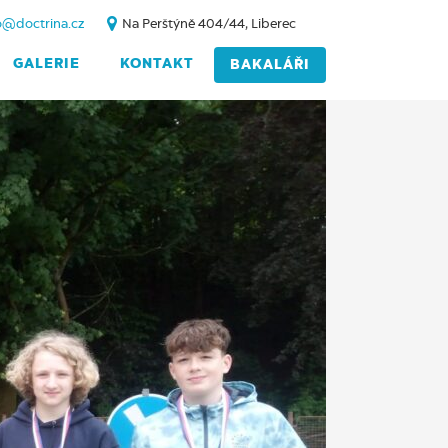
o@doctrina.cz
Na Perštýně 404/44, Liberec
GALERIE
KONTAKT
BAKALÁŘI