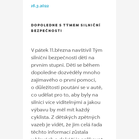
16.3.2022
DOPOLEDNE S TÝMEM SILNIČNÍ
BEZPEČNOSTI
V pátek 11.března navštívil Tým
silniční bezpečnosti děti na
prvním stupni. Děti se během
dopoledne dozvěděly mnoho
zajímavého o první pomoci,
o důležitosti poutání se v autě,
co udělat pro to, aby byly na
silnici více viditelnými a jakou
výbavu by měl mít každý
cyklista. Z dětských zpětných
vazeb je vidět, že jim celá řada
těchto informací zůstala