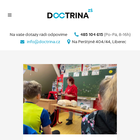
Na vaše dotazy rádi odpovíme
485 104 615
(Po-Pá, 8-16h)
info@doctrina.cz
Na Perštýně 404/44, Liberec