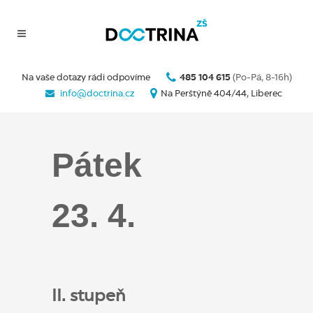
Na vaše dotazy rádi odpovíme
485 104 615
(Po-Pá, 8-16h)
info@doctrina.cz
Na Perštýně 404/44, Liberec
Pátek
23
.
4.
II. stupeň