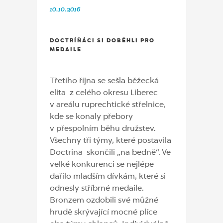
10.10.2016
DOCTRÍŇÁCI SI DOBĚHLI PRO
MEDAILE
Třetího října se sešla běžecká
elita z celého okresu Liberec
v areálu ruprechtické střelnice,
kde se konaly přebory
v přespolním běhu družstev.
Všechny tři týmy, které postavila
Doctrina skončili „na bedně“. Ve
velké konkurenci se nejlépe
dařilo mladším dívkám, které si
odnesly stříbrné medaile.
Bronzem ozdobili své můžné
hrudě skrývající mocné plíce