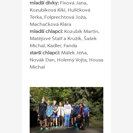
mladší dívky:
Fixová Jana,
Kozubíková Kiki, Huličková
Terka, Folprechtová Joža,
Machačková Klára
mladší chlapci:
Kozubík Martin,
Matějové Štaif a Kružík, Šašek
Michal, Kadlec Fanda
starší chlapci:
Málek Jéňa,
Novák Dan, Holemý Vojta, Housa
Michal