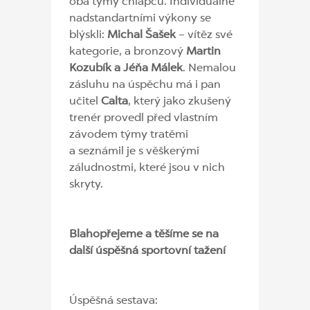
oba týmy chlapců. Individuálně
nadstandartními výkony se
blýskli:
Michal Šašek
– vítěz své
kategorie, a bronzový
Martin
Kozubík a Jéňa Málek
. Nemalou
zásluhu na úspěchu má i pan
učitel
Calta
, který jako zkušený
trenér provedl před vlastním
závodem týmy tratěmi
a seznámil je s věškerými
záludnostmi, které jsou v nich
skryty.
Blahopřejeme a těšíme se na
další úspěšná sportovní tažení
Úspěšná sestava: