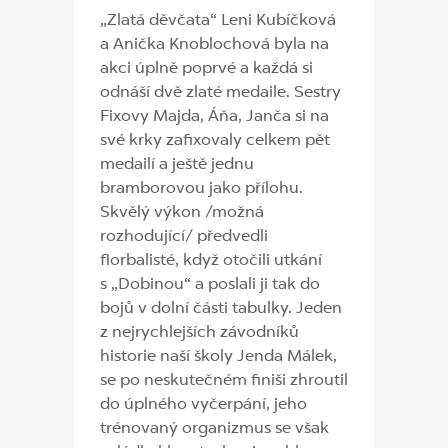
„Zlatá děvčata“ Leni Kubíčková
a Anička Knoblochová byla na
akci úplně poprvé a každá si
odnáší dvě zlaté medaile. Sestry
Fixovy Majda, Áňa, Janča si na
své krky zafixovaly celkem pět
medailí a ještě jednu
bramborovou jako přílohu.
Skvělý výkon /možná
rozhodující/ předvedli
florbalisté, když otočili utkání
s „Dobinou“ a poslali ji tak do
bojů v dolní části tabulky. Jeden
z nejrychlejších závodníků
historie naší školy Jenda Málek,
se po neskutečném finiši zhroutil
do úplného vyčerpání, jeho
trénovaný organizmus se však