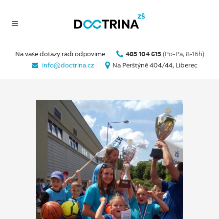
Na vaše dotazy rádi odpovíme
485 104 615
(Po-Pá, 8-16h)
info@doctrina.cz
Na Perštýně 404/44, Liberec