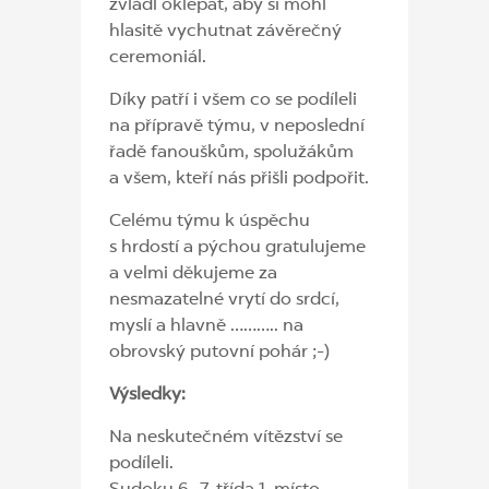
zvládl oklepat, aby si mohl
hlasitě vychutnat závěrečný
ceremoniál.
Díky patří i všem co se podíleli
na přípravě týmu, v neposlední
řadě fanouškům, spolužákům
a všem, kteří nás přišli podpořit.
Celému týmu k úspěchu
s hrdostí a pýchou gratulujeme
a velmi děkujeme za
nesmazatelné vrytí do srdcí,
myslí a hlavně ……….. na
obrovský putovní pohár ;-)
Výsledky:
Na neskutečném vítězství se
podíleli.