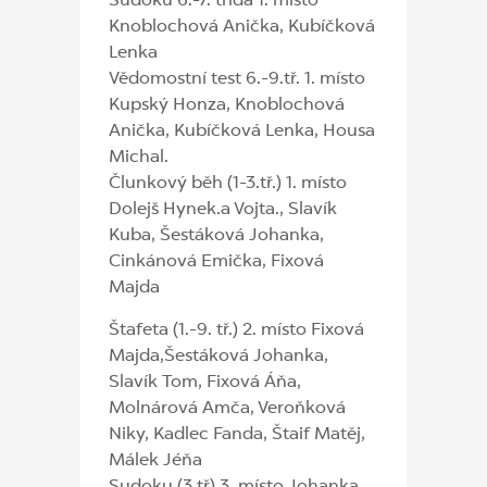
Sudoku 6.-7. třída 1. místo
Knoblochová Anička, Kubíčková
Lenka
Vědomostní test 6.-9.tř. 1. místo
Kupský Honza, Knoblochová
Anička, Kubíčková Lenka, Housa
Michal.
Člunkový běh (1-3.tř.) 1. místo
Dolejš Hynek.a Vojta., Slavík
Kuba, Šestáková Johanka,
Cinkánová Emička, Fixová
Majda
Štafeta (1.-9. tř.) 2. místo Fixová
Majda,Šestáková Johanka,
Slavík Tom, Fixová Áňa,
Molnárová Amča, Veroňková
Niky, Kadlec Fanda, Štaif Matěj,
Málek Jéňa
Sudoku (3.tř) 3. místo Johanka