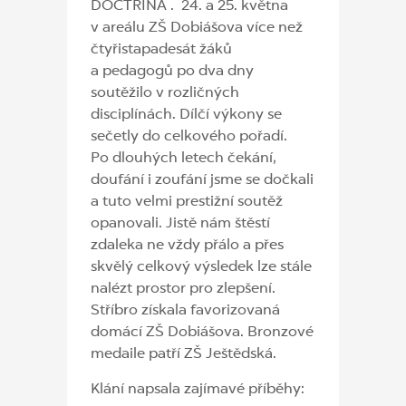
DOCTRINA . 24. a 25. května
v areálu ZŠ Dobiášova více než
čtyřistapadesát žáků
a pedagogů po dva dny
soutěžilo v rozličných
disciplínách. Dílčí výkony se
sečetly do celkového pořadí.
Po dlouhých letech čekání,
doufání i zoufání jsme se dočkali
a tuto velmi prestižní soutěž
opanovali. Jistě nám štěstí
zdaleka ne vždy přálo a přes
skvělý celkový výsledek lze stále
nalézt prostor pro zlepšení.
Stříbro získala favorizovaná
domácí ZŠ Dobiášova. Bronzové
medaile patří ZŠ Ještědská.
Klání napsala zajímavé příběhy: