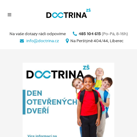
Na vaše dotazy rádi odpovíme
485 104 615
(Po-Pá, 8-16h)
info@doctrina.cz
Na Perštýně 404/44, Liberec