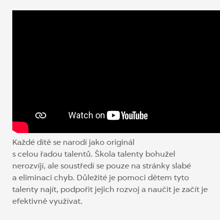
Každé dítě se narodí jako originál
s celou řadou talentů. Škola talenty bohužel
nerozvíjí, ale soustředí se pouze na stránky slabé
a eliminaci chyb. Důležité je pomoci dětem tyto
talenty najít, podpořit jejich rozvoj a naučit je začít je
efektivně využívat.