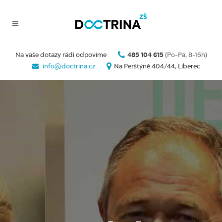
Na vaše dotazy rádi odpovíme
485 104 615
(Po-Pá, 8-16h)
info@doctrina.cz
Na Perštýně 404/44, Liberec