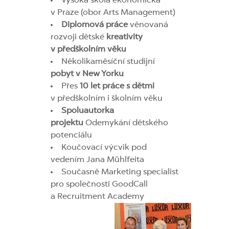
Vysoká škola ekonomická
v Praze (obor Arts Management)
Diplomová práce
věnovaná
rozvoji dětské
kreativity
v předškolním věku
Několikaměsíční studijní
pobyt v New Yorku
Přes
10 let práce s dětmi
v předškolním i školním věku
Spoluautorka
projektu
Odemykání dětského
potenciálu
Koučovací výcvik pod
vedením Jana Mühlfeita
Současně Marketing specialist
pro společnosti GoodCall
a Recruitment Academy