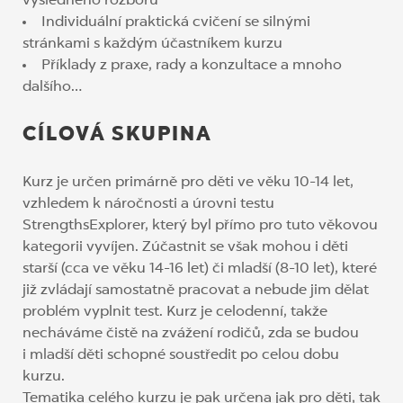
výsledného rozboru
Individuální praktická cvičení se silnými
stránkami s každým účastníkem kurzu
Příklady z praxe, rady a konzultace a mnoho
dalšího…
CÍLOVÁ SKUPINA
Kurz je určen primárně pro děti ve věku 10-14 let,
vzhledem k náročnosti a úrovni testu
StrengthsExplorer, který byl přímo pro tuto věkovou
kategorii vyvíjen. Zúčastnit se však mohou i děti
starší (cca ve věku 14-16 let) či mladší (8-10 let), které
již zvládají samostatně pracovat a nebude jim dělat
problém vyplnit test. Kurz je celodenní, takže
necháváme čistě na zvážení rodičů, zda se budou
i mladší děti schopné soustředit po celou dobu
kurzu.
Tematika celého kurzu je pak určena jak pro děti, tak