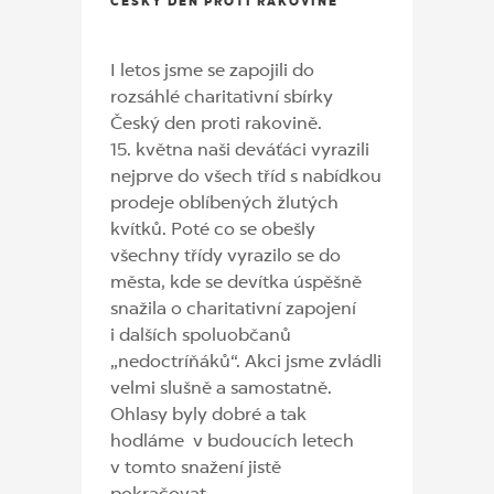
ČESKÝ DEN PROTI RAKOVINĚ
I letos jsme se zapojili do
rozsáhlé charitativní sbírky
Český den proti rakovině.
15. května naši deváťáci vyrazili
nejprve do všech tříd s nabídkou
prodeje oblíbených žlutých
kvítků. Poté co se obešly
všechny třídy vyrazilo se do
města, kde se devítka úspěšně
snažila o charitativní zapojení
i dalších spoluobčanů
„nedoctríňáků“. Akci jsme zvládli
velmi slušně a samostatně.
Ohlasy byly dobré a tak
hodláme v budoucích letech
v tomto snažení jistě