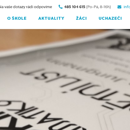
Na vaše dotazy rádi odpovíme
485 104 615
(Po-Pá, 8-16h)
inf
O ŠKOLE
AKTUALITY
ŽÁCI
UCHAZEČI