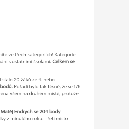
míře ve třech kategoriích! Kategorie
vnání s ostatními školami.
Celkem se
i stalo 20 žáků ze 4. nebo
 bodů.
Pořadí bylo tak těsné, že se 176
ména všem na druhém místě, protože
l
Matěj Endrych se 204 body
edky z minulého roku. Třetí místo