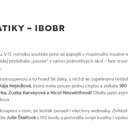
TIKY – IBOBR
u. V 11. ročníku soutěže jsme se zapojili v maximální možné 
. třída) probíhala „pouze“ v rámci jednotlivých škol – bez sro
.
zastoupenou a to hned 56 žáky, z nichž se úspěšnými řešitel
Kája Nejedlová
, která měla pouze jednu chybu a získala
180
rka, Zuzka Karvayová a Nicol Neuwirthová!
Obdiv patří zej
lová.
kvapení v tom, že šesťák porazil i všechny sedmáky. Zvítězi
ila
Julie Štaifová
s 192 body a potvrdila svoje kvality i výsl