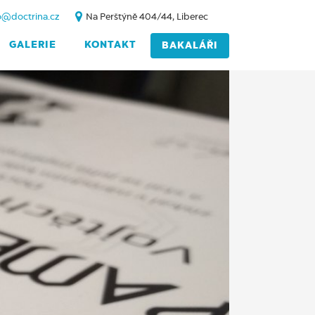
o@doctrina.cz
Na Perštýně 404/44, Liberec
GALERIE
KONTAKT
BAKALÁŘI