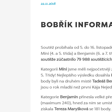
22.11.2018
BOBŘÍK INFORMA
Soutěž probíhala od 5. do 16. listopad
Mini (4. a 5. třída) a Benjamin (6. a 7
soutěže zúčastnilo 79 988 soutěžících
Kategorii
Mini
jsme měli nejpočetněji 
5. Třídy! Nejlepšího výsledku dosáhla
body byli na druhém místě
Tadeáš Be
jsou o rok mladší než první Kája Nejed
Kategorie
Benjamin
přinesla velké pře
(maximum 240), hned za ním se umíst
získala
Tereza Maryšková
se 181 body.