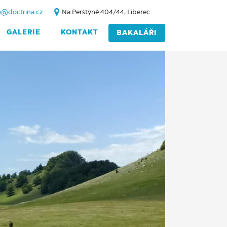
o@doctrina.cz
Na Perštýně 404/44, Liberec
GALERIE
KONTAKT
BAKALÁŘI