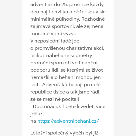
advent až do 25. prosince každý
den najít chvilku a běžet souvisle
minimálně půlhodiny. Rozhodně
zajímavá sportovní, ale zejména
morálně volní výzva.
V neposlední řadě jde
o promyšlenou charitativní akci,
jelikož naběhané kilometry
promění sponzoři ve finanční
podporu lidi, se kterými se život
nemazlil a o běhaní mohou jen
snít. Advenťáků běhají po celé
republice tisíce a tak jsme rádi,
že se mezi ně počítají
i Doctríňáci. Chcete li vědět více
jděte
na
https://adventnibehani.cz/
Letošní společný výběh byl již