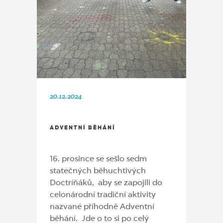
20.12.2024
ADVENTNÍ BĚHÁNÍ
16. prosince se sešlo sedm
statečných běhuchtivých
Doctríňáků, aby se zapojili do
celonárodní tradiční aktivity
nazvané příhodně Adventní
běhání. Jde o to si po celý