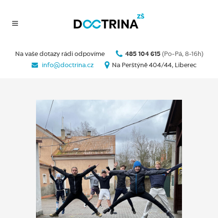
Na vaše dotazy rádi odpovíme
485 104 615
(Po-Pá, 8-16h)
info@doctrina.cz
Na Perštýně 404/44, Liberec