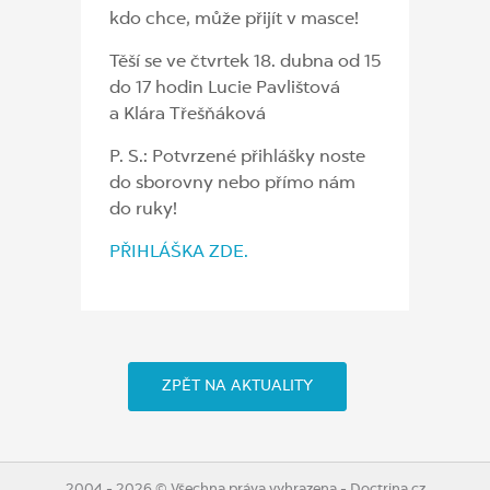
kdo chce, může přijít v masce!
Těší se ve čtvrtek 18. dubna od 15
do 17 hodin Lucie Pavlištová
a Klára Třešňáková
P. S.: Potvrzené přihlášky noste
do sborovny nebo přímo nám
do ruky!
PŘIHLÁŠKA ZDE.
ZPĚT NA AKTUALITY
2004 - 2026 © Všechna práva vyhrazena - Doctrina.cz