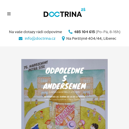
Na vaše dotazy rádi odpovíme
485 104 615
(Po-Pá, 8-16h)
info@doctrina.cz
Na Perštýně 404/44, Liberec