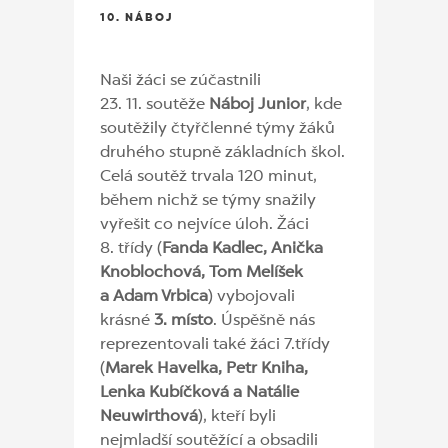
10. NÁBOJ
Naši žáci se zúčastnili
23. 11. soutěže
Náboj Junior
, kde
soutěžily čtyřčlenné týmy žáků
druhého stupně základních škol.
Celá soutěž trvala 120 minut,
během nichž se týmy snažily
vyřešit co nejvíce úloh. Žáci
8. třídy (
Fanda Kadlec, Anička
Knoblochová, Tom Melíšek
a Adam Vrbica
) vybojovali
krásné
3. místo
. Úspěšně nás
reprezentovali také žáci 7.třídy
(
Marek Havelka, Petr Kniha,
Lenka Kubíčková a Natálie
Neuwirthová
), kteří byli
nejmladší soutěžící a obsadili